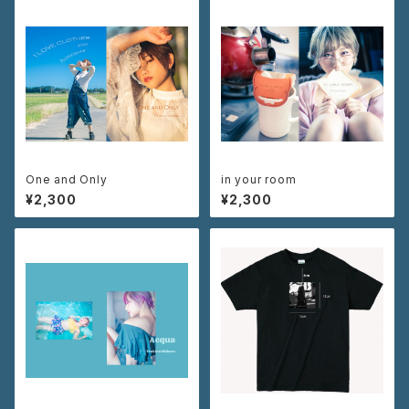
One and Only
in your room
¥2,300
¥2,300