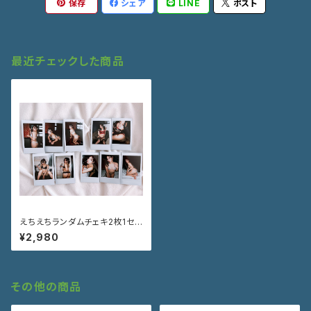
保存
シェア
LINE
ポスト
最近チェックした商品
えちえちランダムチェキ2枚1セッ
ト
¥2,980
その他の商品