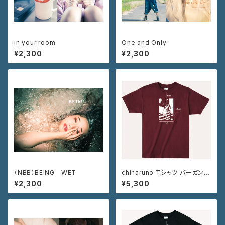
in your room
One and Only
¥2,300
¥2,300
（NBB）BEING WET
chiharuno Tシャツ バーガンデ
ィ
¥2,300
¥5,300