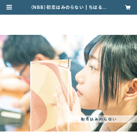
（NBB）初恋はみのらない | ちはるん
オンラインストア